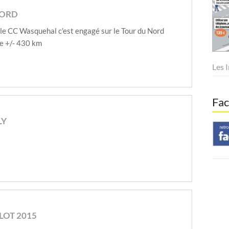
NORD
le CC Wasquehal c'est engagé sur le Tour du Nord
de +/- 430 km
Les 
Fa
LY
ELOT 2015