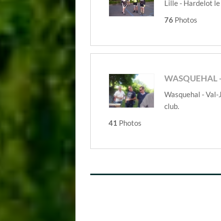
Lille - Hardelot 
76
Photos
WASQUEHAL - 
Wasquehal - Val-J
club.
41
Photos