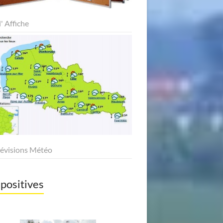
l' Affiche
révisions Météo
positives