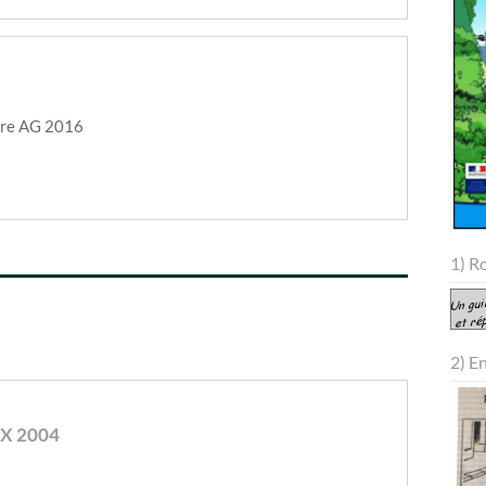
tre AG 2016
1) R
2) E
X 2004