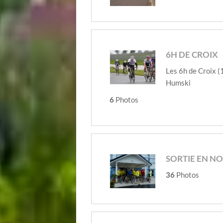
6H DE CROIX
Les 6h de Croix (
Humski
6
Photos
SORTIE EN N
36
Photos