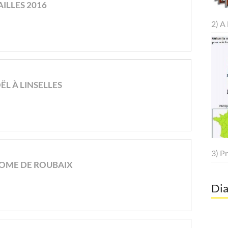
ILLES 2016
2) A 
L À LINSELLES
3) P
OME DE ROUBAIX
Dia