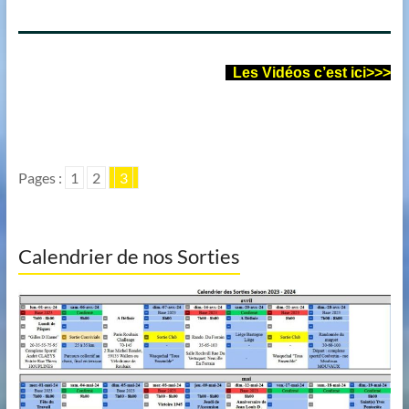
..
Les Vidéos c’est ici>>>
Pages :
1
2
3
Calendrier de nos Sorties