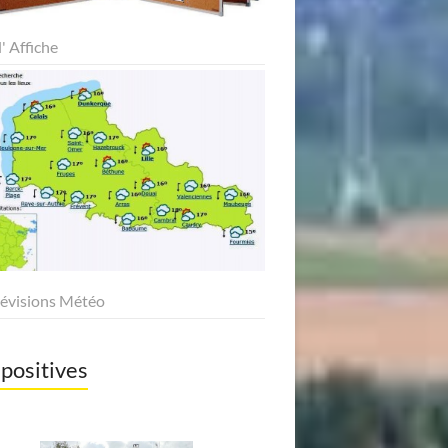
l' Affiche
révisions Météo
positives