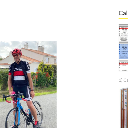
Cal
1) C