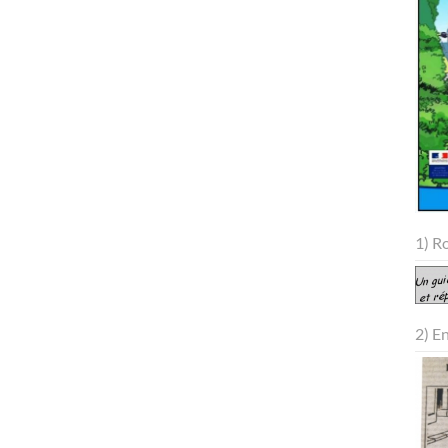
1) R
2) E